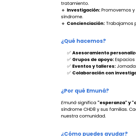
tratamiento.
🔹
Investigación:
Promovemos y co
síndrome.
🔹
Concienciación:
Trabajamos pa
¿Qué hacemos?
✅
Asesoramiento personaliz
✅
Grupos de apoyo:
Espacios
✅
Eventos y talleres:
Jornadas
✅
Colaboración con investig
¿Por qué Emuná?
Emuná
significa
"esperanza" y "
síndrome CHD8 y sus familias. Cad
nuestra comunidad.
¿Cómo puedes ayudar?