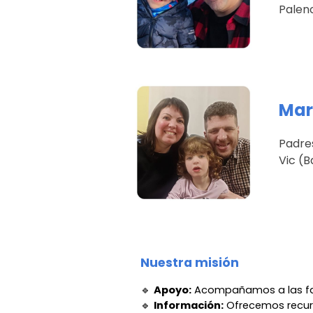
Palen
Mart
Padre
Vic (
Nuestra misión
🔹
Apoyo:
Acompañamos a las famil
🔹
Información:
Ofrecemos recurs