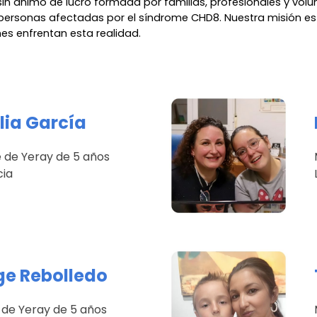
in ánimo de lucro formada por familias, profesionales y vo
s personas afectadas por el síndrome CHD8. Nuestra misión e
es enfrentan esta realidad.
lia García
 de Yeray de 5 años
cia
ge Rebolledo
 de Yeray
de
5
años