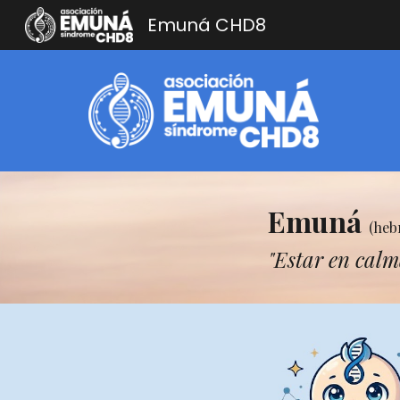
Emuná CHD8
Sk
Emuná
(heb
"Estar en calm