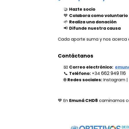
🤝
Hazte socio
💙
Colabora como voluntario
🌱
Realiza una donación
📢
Difunde nuestra causa
Cada aporte suma y nos acerca a
Contáctanos
📧
Correo electrónico:
emun
662 949 116
📞
Teléfono:
+34
🌐
Redes sociales:
Instagram
|
💙 En
Emuná CHD8
caminamos con