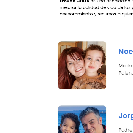
Emuná CHD8
es una asociación s
mejorar la calidad de vida de la
asesoramiento y recursos a quien
Noe
Madre
Palen
Jor
Padre