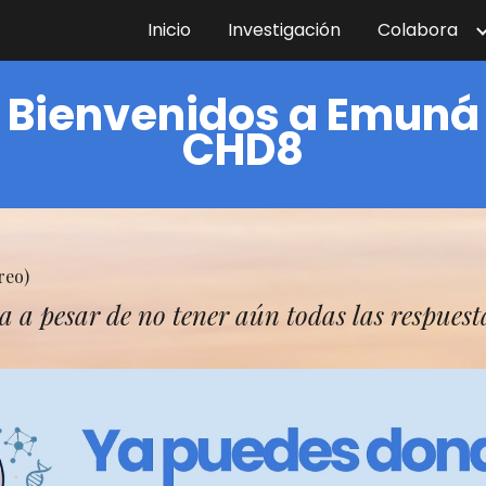
Inicio
Investigación
Colabora
ip to main content
Skip to navigat
Bienvenidos a Emuná
CHD8
reo)
a a pesar de no tener aún todas las respuest