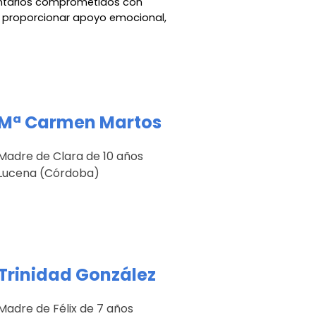
luntarios comprometidos con
s proporcionar apoyo emocional,
Mª Carmen Martos
Madre de
Clara
de
10
años
Lucena (Córdoba)
Trinidad González
Madre
de
Félix
de
7
años