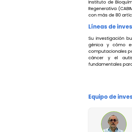
Instituto de Bioquí
Regenerativa (CABIM
con más de 80 artícu
Líneas de inve
Su investigación b
génica y cómo est
computacionales pa
cáncer y el auti
fundamentales para l
Equipo de inve