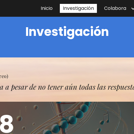
Inicio
Investigación
Colabora
ip to main content
Skip to navigat
Investigación
reo)
a a pesar de no tener aún todas las respuest
8