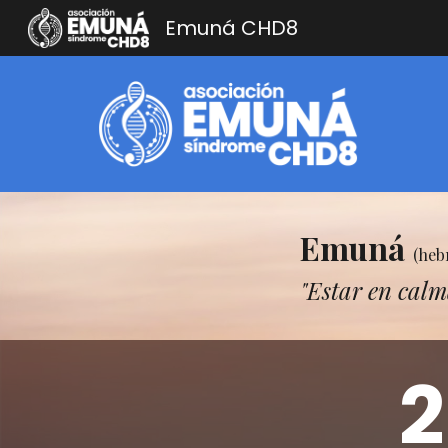
Emuná CHD8
Sk
Emuná
(heb
"Estar en calm
2