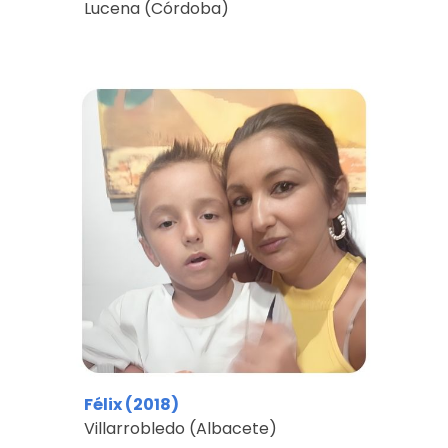
Lucena (Córdoba)
Félix
(201
8
)
Villarrobledo
(
Albacete
)