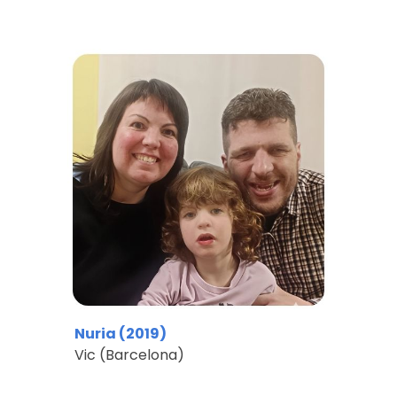
Nuria
(201
9
)
Vic (
Barcelona)