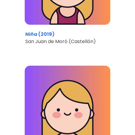
Niña
(201
9
)
San Juan de Moró
(Castellón)