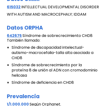
615032
INTELLECTUAL DEVELOPMENTAL DISORDER
WITH AUTISM AND MACROCEPHALY; IDDAM
Datos
ORPHA
642675
S
í
ndrome de sobrecrecimiento CHD8
Tambi
é
n llamado:
Síndrome de discapacidad intelectual-
autismo-macrocefalia-talla alta asociado a
CHD8
Síndrome de sobrecrecimiento por la
proteína 8 de unión al ADN con cromodominio
helicasa
S
í
ndrome de deficiencia en CHD8
Prevalencia
1/1.000.000
Según Orphanet.